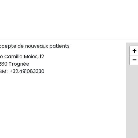
ccepte de nouveaux patients
+
e Camille Moies, 12
−
280 Trognée
SM : +32.491083330