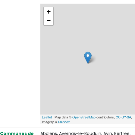
+
−
Leaflet
| Map data ©
OpenStreetMap
contributors,
CC-BY-SA
,
Imagery ©
Mapbox
Communes de
Abolens, Avernas-le-Bauduin, Avin, Bertrée,