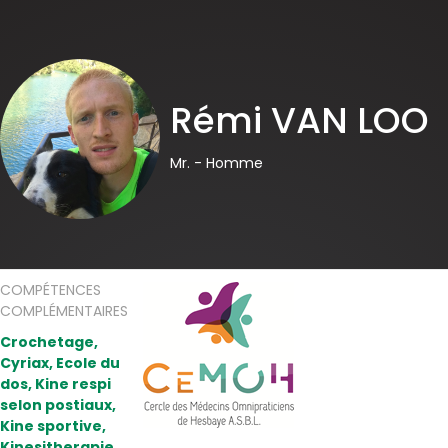
Rémi VAN LOO
Mr. -
Homme
COMPÉTENCES
COMPLÉMENTAIRES
Crochetage,
Cyriax, Ecole du
dos, Kine respi
selon postiaux,
Kine sportive,
Kinesitherapie